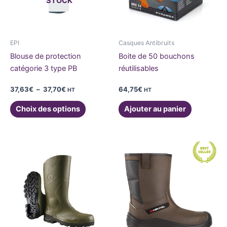
STOCK
Les
options
peuvent
être
EPI
Casques Antibruits
choisies
Blouse de protection
Boite de 50 bouchons
sur
catégorie 3 type PB
réutilisables
la
page
37,63
€
–
37,70
€
64,75
€
HT
HT
du
Choix des options
Ajouter au panier
produit
Ce
Ce
produit
produit
a
a
plusieurs
plusieurs
variations.
variations
Les
Les
options
options