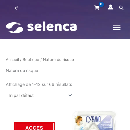
Aller
Rec
au
contenu
Accueil
/
Boutique
/ Nature du risque
Nature du risque
Affichage de 1–12 sur 66 résultats
Ce
produit
a