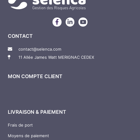
F
L
Y
a
i
o
c
n
u
CONTACT
e
k
t
b
e
u
o
d
b
contact@selenca.com
o
i
e
11 Allée James Watt MERIGNAC CEDEX
k
n
-
-
f
i
n
MON COMPTE CLIENT
LIVRAISON & PAIEMENT
Frais de port
Moyens de paiement