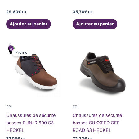
29,60
€
35,70
€
HT
HT
Ajouter au panier
Ajouter au panier
Ce
Ce
Promo !
produit
produit
a
a
plusieurs
plusieurs
variations.
variations
Les
Les
options
options
peuvent
peuvent
être
être
EPI
EPI
choisies
choisies
Chaussures de sécurité
Chaussures de sécurité
sur
sur
basses RUN-R 600 S3
basses SUXXEED OFF
la
la
HECKEL
ROAD S3 HECKEL
page
page
77,00
€
72,33
€