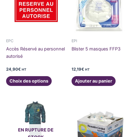
plusieurs
variations.
Les
options
peuvent
être
EPC
EPI
choisies
Accès Réservé au personnel
Blister 5 masques FFP3
sur
autorisé
la
page
24,90
€
12,19
€
HT
HT
du
Choix des options
Ajouter au panier
produit
Plage
Ce
de
produit
prix :
37,63€
a
à
plusieurs
37,70€
EN RUPTURE DE
variations.