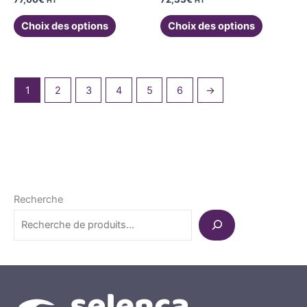
HT
HT
du
du
produit
produit
Choix des options
Choix des options
1
2
3
4
5
6
→
Recherche