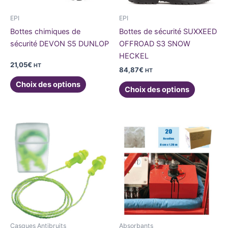
peuvent
peuvent
être
être
EPI
EPI
choisies
choisies
Bottes chimiques de
Bottes de sécurité SUXXEED
sur
sur
sécurité DEVON S5 DUNLOP
OFFROAD S3 SNOW
la
la
HECKEL
page
page
21,05
€
HT
84,87
€
HT
du
du
Choix des options
produit
produit
Choix des options
Casques Antibruits
Absorbants