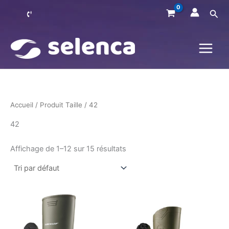
Aller
Rec
au
contenu
Accueil
/ Produit Taille / 42
42
Affichage de 1–12 sur 15 résultats
Ce
Ce
produit
produit
a
a