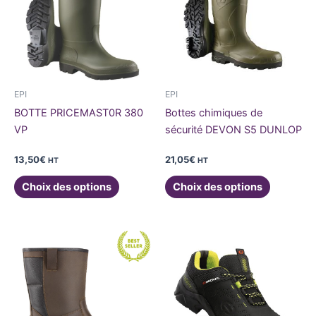
plusieurs
plusieurs
variations.
variations
Les
Les
options
options
peuvent
peuvent
être
être
EPI
EPI
choisies
choisies
BOTTE PRICEMAST0R 380
Bottes chimiques de
sur
sur
VP
sécurité DEVON S5 DUNLOP
la
la
page
page
13,50
€
21,05
€
HT
HT
du
du
Choix des options
Choix des options
produit
produit
Ce
Ce
produit
produit
a
a
plusieurs
plusieurs
variations.
variations