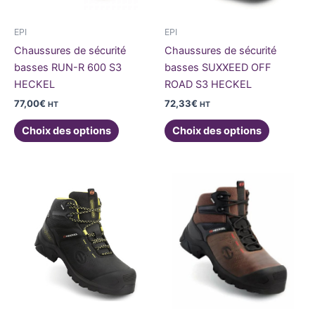
peuvent
peuvent
être
être
EPI
EPI
choisies
choisies
Chaussures de sécurité
Chaussures de sécurité
sur
sur
basses RUN-R 600 S3
basses SUXXEED OFF
la
la
HECKEL
ROAD S3 HECKEL
page
page
77,00
€
72,33
€
HT
HT
du
du
produit
produit
Choix des options
Choix des options
Ce
Ce
produit
produit
a
a
plusieurs
plusieurs
variations.
variations
Les
Les
options
options
peuvent
peuvent