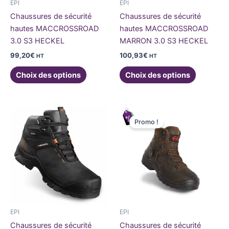
être
être
EPI
EPI
choisies
choisies
Chaussures de sécurité
Chaussures de sécurité
sur
sur
hautes MACCROSSROAD
hautes MACCROSSROAD
la
la
3.0 S3 HECKEL
MARRON 3.0 S3 HECKEL
page
page
99,20
€
100,93
€
HT
HT
du
du
produit
produit
Choix des options
Choix des options
Le
Le
Ce
Ce
prix
prix
Promo !
produit
produit
initial
actuel
a
était :
est :
a
155,00€.
115,00€.
plusieurs
plusieurs
variations.
variations
Les
Les
options
options
peuvent
peuvent
être
être
EPI
EPI
choisies
choisies
Chaussures de sécurité
Chaussures de sécurité