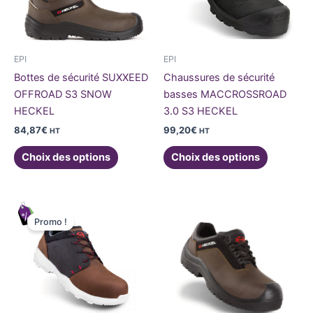
Les
Les
options
options
peuvent
peuvent
être
être
EPI
EPI
choisies
choisies
Bottes de sécurité SUXXEED
Chaussures de sécurité
sur
sur
OFFROAD S3 SNOW
basses MACCROSSROAD
la
la
HECKEL
3.0 S3 HECKEL
page
page
84,87
€
99,20
€
HT
HT
du
du
produit
produit
Choix des options
Choix des options
Ce
Ce
Promo !
produit
produit
a
a
plusieurs
plusieurs
variations.
variations
Les
Les
options
options