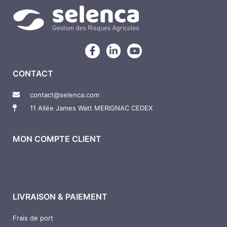
F
L
Y
a
i
o
c
n
u
CONTACT
e
k
t
b
e
u
o
d
b
contact@selenca.com
o
i
e
11 Allée James Watt MERIGNAC CEDEX
k
n
-
-
f
i
n
MON COMPTE CLIENT
LIVRAISON & PAIEMENT
Frais de port