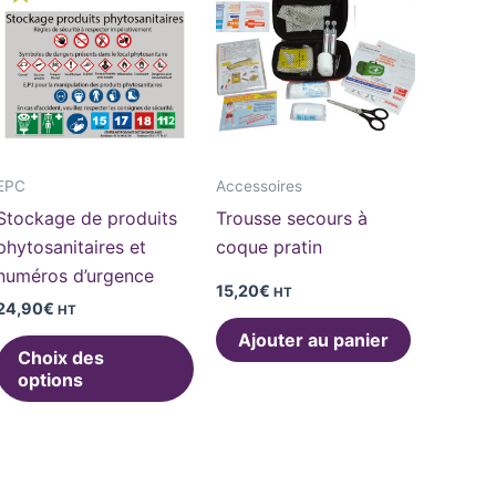
a
plusieurs
variations.
Les
options
peuvent
EPC
Accessoires
être
Stockage de produits
Trousse secours à
choisies
phytosanitaires et
coque pratin
sur
numéros d’urgence
la
15,20
€
HT
24,90
€
HT
page
Ajouter au panier
du
Choix des
produit
options