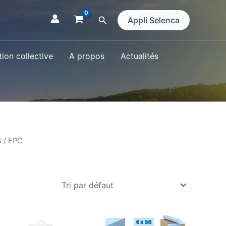
Rechercher
Appli Selenca
ion collective
A propos
Actualités
s
/ EPC