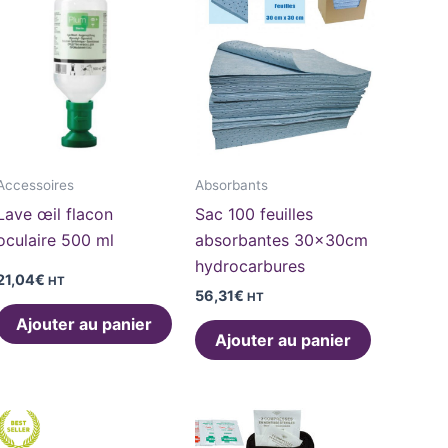
Accessoires
Absorbants
Lave œil flacon
Sac 100 feuilles
oculaire 500 ml
absorbantes 30x30cm
hydrocarbures
21,04
€
HT
56,31
€
HT
Ajouter au panier
Ajouter au panier
Ce
produit