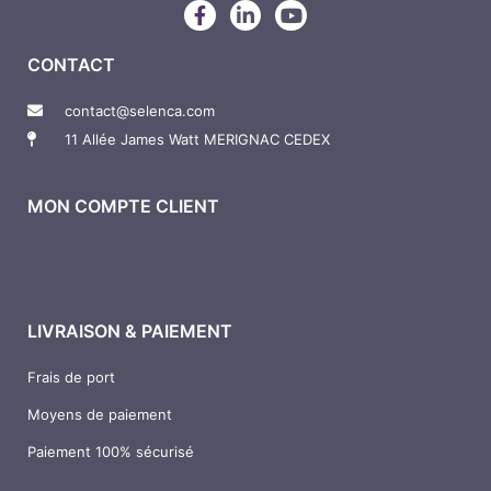
F
L
Y
a
i
o
c
n
u
CONTACT
e
k
t
b
e
u
o
d
b
contact@selenca.com
o
i
e
11 Allée James Watt MERIGNAC CEDEX
k
n
-
-
f
i
n
MON COMPTE CLIENT
LIVRAISON & PAIEMENT
Frais de port
Moyens de paiement
Paiement 100% sécurisé