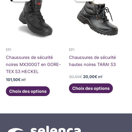
initial
actuel
a
était :
est :
a
30,50€.
20,00€.
plusieurs
plusieurs
variations.
variations
Les
Les
options
options
peuvent
peuvent
être
être
EPI
EPI
choisies
choisies
Chaussures de sécurité
Chaussures de sécurité
sur
sur
noires MX300GT en GORE-
hautes noires TARAI S3
la
la
TEX S3 HECKEL
page
page
30,50
€
20,00
€
HT
101,50
€
HT
du
du
Choix des options
produit
produit
Choix des options