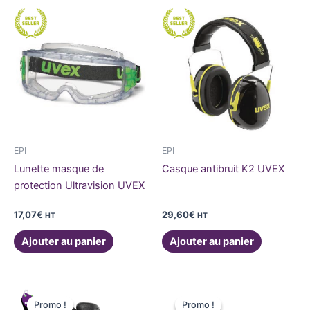
EPI
EPI
Lunette masque de
Casque antibruit K2 UVEX
protection Ultravision UVEX
17,07
€
29,60
€
HT
HT
Ajouter au panier
Ajouter au panier
Le
Le
Ce
Ce
prix
prix
Promo !
Promo !
Promo !
Promo !
produit
produit