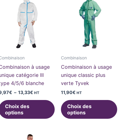
de
duit
produit
produit
prix :
9,97€
a
a
à
sieurs
plusieurs
plusieurs
13,33€
iations.
variations.
variations
s
Les
Les
ions
options
options
uvent
peuvent
peuvent
Combinaison
Combinaison
e
être
être
Combinaison à usage
Combinaison à usage
isies
choisies
choisies
unique catégorie III
unique classic plus
sur
sur
type 4/5/6 blanche
verte Tyvek
la
la
9,97
€
–
13,33
€
11,90
€
HT
HT
ge
page
page
du
du
Choix des
Choix des
duit
produit
produit
options
options
Ce
Ce