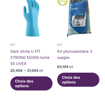
de
produit
pro
prix :
20,40€
a
a
à
plusieurs
plu
21,00€
variations.
var
Les
Le
options
opt
peuvent
pe
EPI
EPI
être
êtr
Gant nitrile U FIT
Kit phytosanitaire 3
choisies
cho
STRONG N2000 boite
usages
sur
sur
50 UVEX
la
la
63,10
€
HT
20,40
€
–
21,00
€
HT
page
pa
Choix des
du
du
Choix des
options
produit
pro
options