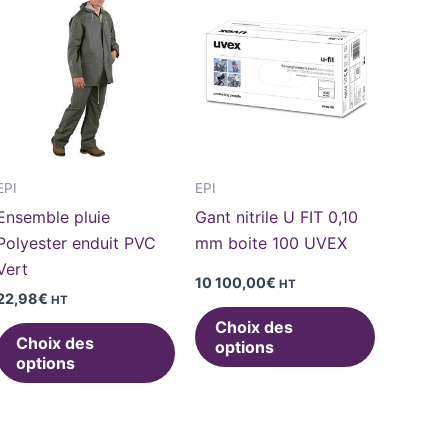
duit
produit
produit
a
a
sieurs
plusieurs
plusieurs
iations.
variations.
variations
s
Les
Les
ions
options
options
uvent
peuvent
peuvent
EPI
EPI
e
être
être
Ensemble pluie
Gant nitrile U FIT 0,10
isies
choisies
choisies
Polyester enduit PVC
mm boite 100 UVEX
sur
sur
Vert
la
la
10 100,00
€
HT
22,98
€
HT
ge
page
page
Choix des
du
du
Choix des
options
duit
produit
produit
options