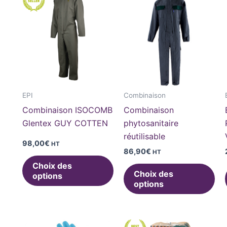
produit
pro
a
a
plusieurs
plu
variations.
var
Les
Le
options
opt
peuvent
pe
EPI
Combinaison
être
êtr
Combinaison ISOCOMB
Combinaison
choisies
cho
Glentex GUY COTTEN
phytosanitaire
sur
sur
réutilisable
la
la
98,00
€
HT
86,90
€
HT
page
pa
Choix des
du
du
Choix des
options
produit
pro
options
Plage
Ce
Ce