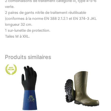
2 combinaisons de traitement catégorie III, type 4-5-6
verte.
2 paires de gants nitrile de traitement réutilisable
(conformes à la norme EN 388 2.1.2.1 et EN 374-3 JKL
longueur 32 cm.
1 sur-lunette de protection.
Tailes M à XXL.
Produits similaires
Ce
Ce
produit
produit
a
a
plusieurs
plusieurs
variations.
variations
Les
Les
options
options
peuvent
peuvent