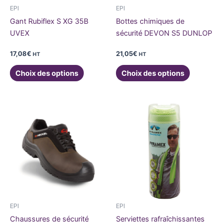
être
être
EPI
EPI
choisies
choisies
Gant Rubiflex S XG 35B
Bottes chimiques de
sur
sur
UVEX
sécurité DEVON S5 DUNLOP
la
la
page
page
17,08
€
21,05
€
HT
HT
du
du
Choix des options
Choix des options
produit
produit
Ce
produit
a
plusieurs
variations.
Les
options
peuvent
être
EPI
EPI
choisies
Chaussures de sécurité
Serviettes rafraîchissantes