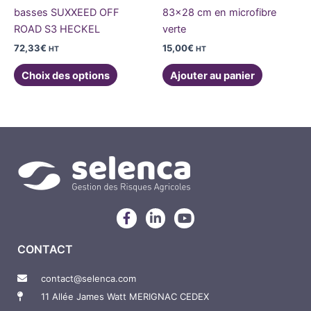
sur
basses SUXXEED OFF
83×28 cm en microfibre
la
ROAD S3 HECKEL
verte
page
72,33
€
15,00
€
HT
HT
du
produit
Choix des options
Ajouter au panier
F
L
Y
a
i
o
c
n
u
CONTACT
e
k
t
b
e
u
o
d
b
contact@selenca.com
o
i
e
11 Allée James Watt MERIGNAC CEDEX
k
n