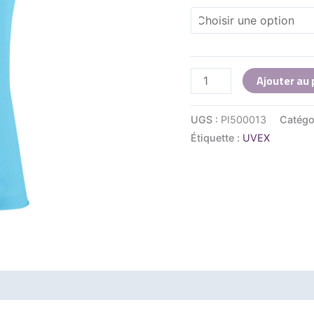
Ajouter au 
UGS :
PI500013
Catégo
Étiquette :
UVEX
Avis (0)