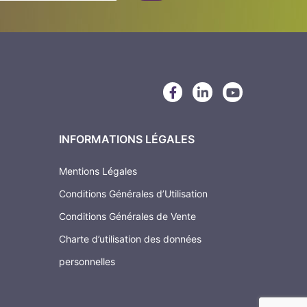
F
L
Y
a
i
o
c
n
u
e
k
t
b
e
u
INFORMATIONS LÉGALES
o
d
b
o
i
e
Mentions Légales
k
n
-
-
Conditions Générales d’Utilisation
f
i
n
Conditions Générales de Vente
Charte d’utilisation des données
personnelles