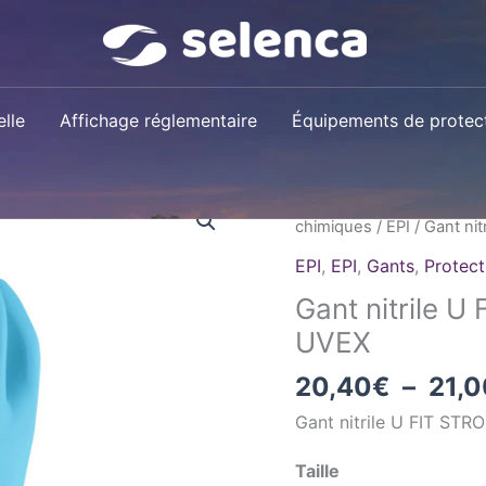
lle
Affichage réglementaire
Équipements de protect
quantité
Accueil
/
Boutique
/
Natur
de
chimiques
/
EPI
/ Gant ni
Gant
EPI
,
EPI
,
Gants
,
Protect
nitrile
Gant nitrile 
U
UVEX
FIT
STRONG
20,40
€
–
21,0
N2000
Gant nitrile U FIT ST
boite
50
Taille
UVEX