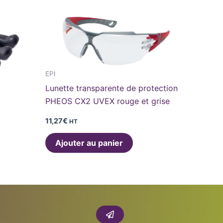
ieurs
ations.
ons
vent
EPI
Lunette transparente de protection
sies
PHEOS CX2 UVEX rouge et grise
11,27
€
HT
e
Ajouter au panier
uit
Envoyer