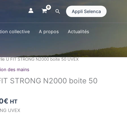
Rechercher
Appli Selenca
ion collective
A propos
Actualités
Plage
e du risque
/
Risques de produits
de
trile U FIT STRONG N2000 boite 50 UVEX
prix :
ion des mains
20,40€
U FIT STRONG N2000 boite 50
à
21,00€
0
€
HT
RONG UVEX