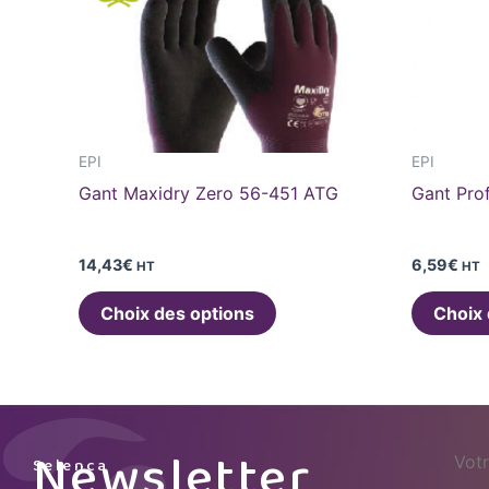
a
plusieurs
variations.
Les
options
peuvent
EPI
EPI
être
Gant Maxidry Zero 56-451 ATG
Gant Pro
choisies
sur
la
14,43
€
6,59
€
HT
HT
page
Choix des options
Choix 
du
produit
name
Newsletter
Selenca