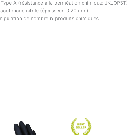
Type A (résistance à la perméation chimique: JKLOPST)
aoutchouc nitrile (épaisseur: 0,20 mm).
anipulation de nombreux produits chimiques.
Ce
Ce
produit
prod